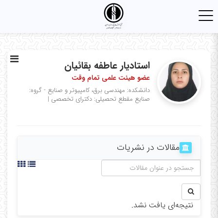
Toggle
navigation
استادیار ﻋﺎﻃﻔﻪ ﺑﻘﺎﺋﯿﺎن
عضو هیئت علمی تمام وقت
دانشکده: مهندسی برق، کامپیوتر و صنایع - گروه:
صنايع
مقطع تحصیلی: دکترای تخصصی
|
مقالات در نشریات
نتیجه‌ای یافت نشد.