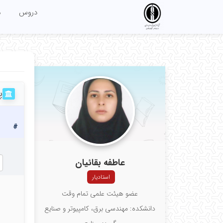
دروس
م
پ
#
ﻋﺎﻃﻔﻪ ﺑﻘﺎﺋﯿﺎن
استادیار
عضو هیئت علمی تمام وقت
دانشکده: مهندسی برق، کامپیوتر و صنایع