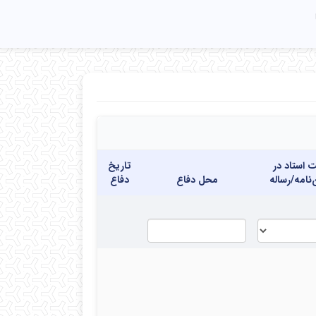
 استاد در
تاریخ
‌نامه/رساله
محل دفاع
دفاع