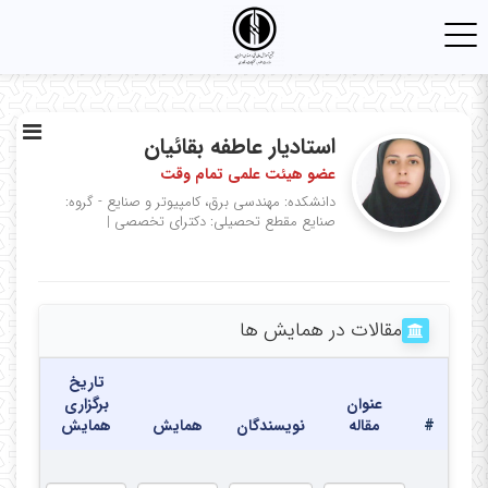
Toggle
navigation
استادیار ﻋﺎﻃﻔﻪ ﺑﻘﺎﺋﯿﺎن
عضو هیئت علمی تمام وقت
دانشکده: مهندسی برق، کامپیوتر و صنایع - گروه:
صنايع
مقطع تحصیلی: دکترای تخصصی
|
مقالات در همایش ها
تاریخ
عنوان
برگزاری
#
مقاله
نویسندگان
همایش
همایش